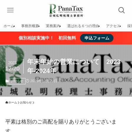
ホーム
事務所概要
業務案内
選ばれる６つの理由
アクセス
採
個別相談実施中！ 初回無料
申込フォーム
年末年始の営業について 2023
2023
12/20
年-2024年
2023年12月20日
お知らせ
ホーム
お知らせ
平素は格別のご高配を賜りありがとうございま
す。